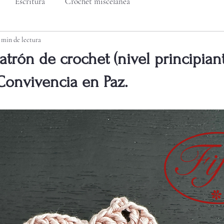
Escritura
Crochet miscelánea
 min de lectura
trón de crochet (nivel principian
 Convivencia en Paz.
trellas.