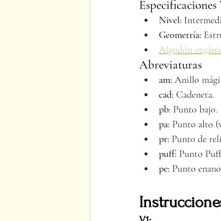
Especificaciones
Nivel:
 Intermed
Geometría:
 Estr
Algodón orgáni
Abreviaturas
am:
 Anillo mági
cad:
 Cadeneta.
pb:
 Punto bajo.
pa:
 Punto alto (v
pr:
 Punto de rel
puff:
 Punto Puff
pe:
 Punto enano 
Instruccione
V1: 