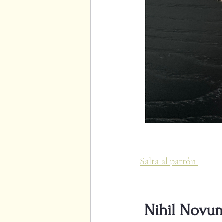
Salta al patrón 
Nihil Novum