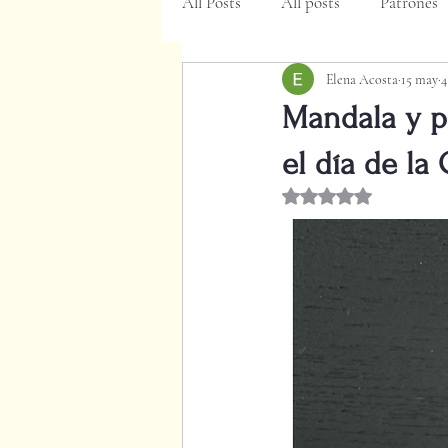
All Posts
All posts
Patrones
Elena Acosta
15 may
4
Mandala y pa
el día de la
Obtuvo NaN de 5 es