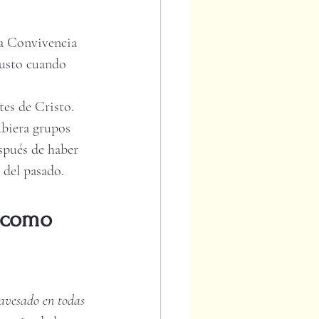
la Convivencia 
 justo cuando 
tes de Cristo. 
ubiera grupos 
spués de haber 
 del pasado. 
 como 
ravesado en todas 