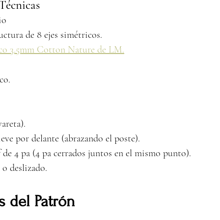
 Técnicas
io
uctura de 8 ejes simétricos.
co 3.5mm Cotton Nature de LM.
co.
areta).
ieve por delante (abrazando el poste).
 de 4 pa (4 pa cerrados juntos en el mismo punto).
o deslizado.
s del Patrón