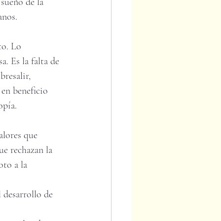
l sueño de la 
anos. 
to. Lo 
. Es la falta de 
resalir, 
en beneficio 
opía. 
alores que 
que rechazan la 
to a la 
 desarrollo de 