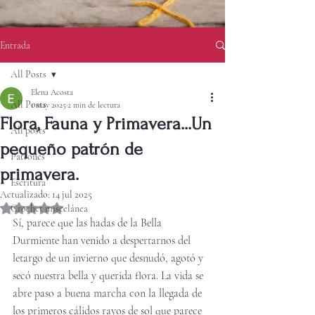
Entrada
All Posts
Elena Acosta
All Posts
1 may 2025
2 min de lectura
Flora, Fauna y Primavera...Un
All posts
pequeño patrón de
Patrones
primavera.
Escritura
Actualizado:
14 jul 2025
Obtuvo NaN de 5 estrellas.
Crochet miscelánea
Sí, parece que las hadas de la Bella 
Durmiente han venido a despertarnos del 
letargo de un invierno que desnudó, agotó y 
secó nuestra bella y querida flora. La vida se 
abre paso a buena marcha con la llegada de 
los primeros cálidos rayos de sol que parece 