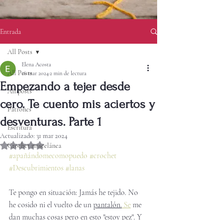
Entrada
All Posts
Elena Acosta
All Posts
16 mar 2024
2 min de lectura
Empezando a tejer desde
All posts
cero. Te cuento mis aciertos y
Patrones
desventuras. Parte 1
Escritura
Actualizado:
31 mar 2024
Obtuvo NaN de 5 estrellas.
Crochet miscelánea
#apañándomecomopuedo
#crochet
#Descubrimientos
#lanas
Te pongo en situación: Jamás he tejido. No 
he cosido ni el vuelto de un 
pantalón.
Se
 me 
dan muchas cosas pero en esto "estoy pez". Y 