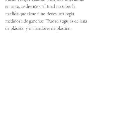
en tinta, se destiñe y al final no sabes la 
medida que tiene si no tienes una regla 
medidora de ganchos. Trae seis agujas de lana 
de plástico y marcadores de plástico. 
En el próximo post, te cuento cómo empiezo 
a tejer. No te lo pierdas. 
Entradas recientes
Ver todo