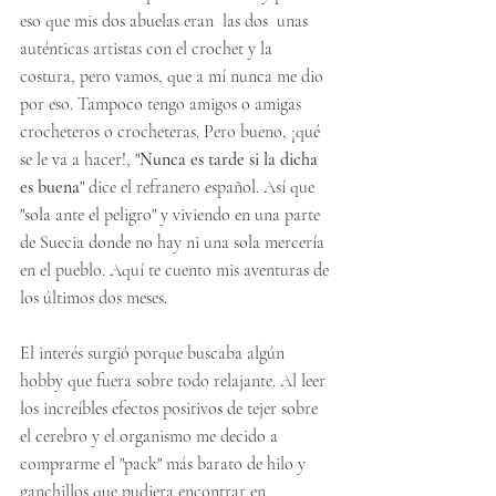
eso que mis dos abuelas eran  las dos  unas 
auténticas artistas con el crochet y la 
costura, pero vamos, que a mí nunca me dio 
por eso. Tampoco tengo amigos o amigas 
crocheteros o crocheteras. Pero bueno, ¡qué 
se le va a hacer!, "
Nunca es tarde si la dicha 
es buena
" dice el refranero español. Así que 
"sola ante el peligro" y viviendo en una parte 
de Suecia donde no hay ni una sola mercería 
en el pueblo. Aquí te cuento mis aventuras de 
los últimos dos meses. 
El interés surgió porque buscaba algún 
hobby que fuera sobre todo relajante. Al leer 
los increíbles efectos positivos de tejer sobre 
el cerebro y el organismo me decido a 
comprarme el "pack" más barato de hilo y 
ganchillos que pudiera encontrar en 