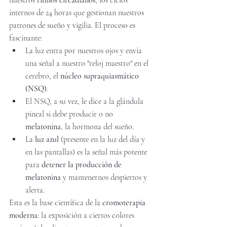
nuestros 
ritmos circadianos
, los ciclos 
internos de 24 horas que gestionan nuestros 
patrones de sueño y vigilia. El proceso es 
fascinante:
La luz entra por nuestros ojos y envía 
una señal a nuestro "reloj maestro" en el 
cerebro, el 
núcleo supraquiasmático 
(NSQ)
.
El NSQ, a su vez, le dice a la glándula 
pineal si debe producir o no 
melatonina
, la hormona del sueño.
La 
luz azul
 (presente en la luz del día y 
en las pantallas) es la señal más potente 
para 
detener la producción de 
melatonina
 y mantenernos despiertos y 
alerta.
Esta es la base científica de la 
cromoterapia 
moderna
: la exposición a ciertos colores 