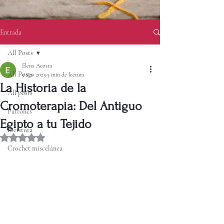
Entrada
All Posts
Elena Acosta
All Posts
5 ago 2025
5 min de lectura
La Historia de la
All posts
Cromoterapia: Del Antiguo
Patrones
Egipto a tu Tejido
Escritura
Obtuvo NaN de 5 estrellas.
Crochet miscelánea