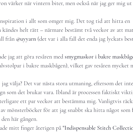
on värker när vintern biter, men också när jag ger mig ut
inspiration i allt som omger mig. Det tog tid att hitta en 
kändes helt rätt – närmare bestämt två veckor av att mat
l från 
@uyyarn
 (det var i alla fall det enda jag lyckats b
de jag att göra resåren med 
smygmaskor i bakre maskbåg
lvstolpar i bakre maskbågen), vilket gav resåren mycket 
jag välja? Det var nästa stora utmaning, eftersom det inte 
sign som det brukar vara. Ibland är processen faktiskt vikti
tterligare ett par veckor att bestämma mig. Vanligtvis räck
k av mönsterböcker för att jag snabbt ska hitta något som f
den här gången.
ade mitt finger återigen på 
"Indispensable Stitch Collecti