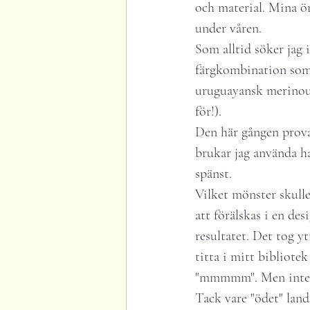
och material. Mina ör
under våren.
Som alltid söker jag 
färgkombination som 
uruguayansk merinoul
för!).
Den här gången prova
brukar jag använda ha
spänst.
Vilket mönster skulle 
att förälskas i en de
resultatet. Det tog y
titta i mitt bibliote
"mmmmm". Men inte 
Tack vare "ödet" land