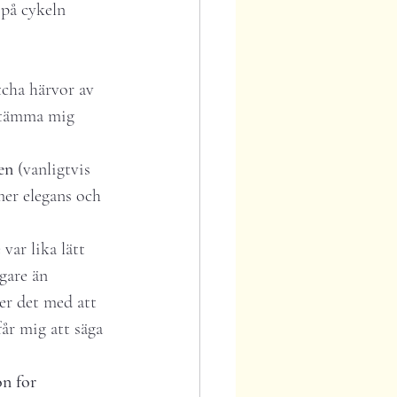
 på cykeln 
cha härvor av 
estämma mig 
en
 (vanligtvis 
mer elegans och 
var lika lätt 
gare än 
er det med att 
år mig att säga 
on for 