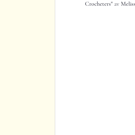
Crocheters"
 av 
Melis