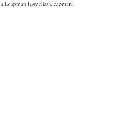
sa Leapman (@melissa.leapman)
.