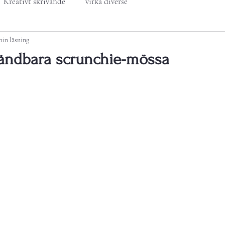
Kreativt skrivande
virka diverse
min läsning
vändbara scrunchie-mössa
v 5 stjärnor.