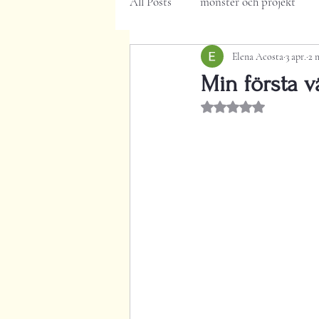
All Posts
mönster och projekt
Elena Acosta
3 apr.
2 
Min första 
Betygsatt till NaN a