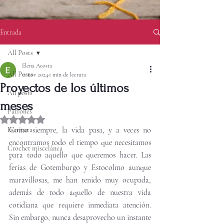
Entrada
All Posts
Elena Acosta
All Posts
11 nov 2024
1 min de lectura
Proyectos de los últimos
All posts
meses
Patrones
Obtuvo NaN de 5 estrellas.
Como siempre, la vida pasa, y a veces no 
Escritura
encontramos todo el tiempo que necesitamos 
Crochet miscelánea
para todo aquello que queremos hacer. Las 
ferias de Gotemburgo y Estocolmo aunque 
maravillosas, me han tenido muy ocupada, 
además de todo aquello de nuestra vida 
cotidiana que requiere inmediata atención.  
Sin embargo, nunca desaprovecho un instante 